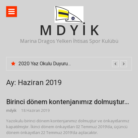
İçeriğe
atla
M D Y İ K
Marina Dragos Yelken İhtisas Spor Kulübü
Yazokulu 2019 Önemli Duyuru…
2020 Yaz Okulu Duyurusu
Ay:
Haziran 2019
Birinci dönem kontenjanımız dolmuştur…
mdyik
18 Haziran 2019
Yazokulu birinci dönem kontenjanımız dolmuştur ve önkayıtlarımız
kapatılmıştır. İkinci dönem önkayıtları 02 Temmuz 2019’da, üçüncü
dönem önkayıtları 22 Temmuz 2019’da açılacaktır.