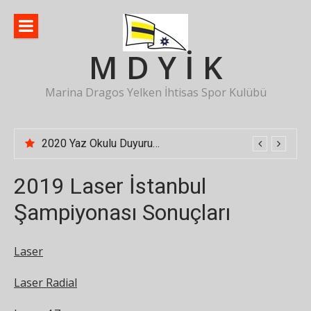
İçeriğe
atla
M D Y İ K
Marina Dragos Yelken İhtisas Spor Kulübü
2020 Yaz Okulu Duyurusu
2019 Laser İstanbul
Şampiyonası Sonuçları
Laser
Laser Radial