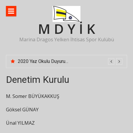
İçeriğe
atla
M D Y İ K
Marina Dragos Yelken İhtisas Spor Kulübü
2020 Yaz Okulu Duyurusu
Denetim Kurulu
M. Somer BÜYÜKAKKUŞ
Göksel GÜNAY
Ünal YILMAZ