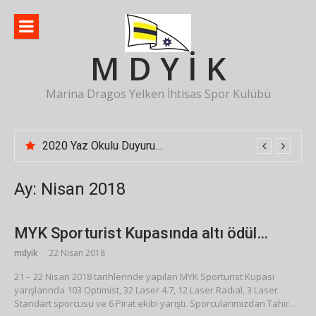
İçeriğe
atla
M D Y İ K
Marina Dragos Yelken İhtisas Spor Kulübü
2020 Yaz Okulu Duyurusu
Ay:
Nisan 2018
MYK Sporturist Kupasında altı ödül…
mdyik
22 Nisan 2018
21 – 22 Nisan 2018 tarihlerinde yapılan MYK Sporturist Kupası
yarışlarında 103 Optimist, 32 Laser 4.7, 12 Laser Radial, 3 Laser
Standart sporcusu ve 6 Pirat ekibi yarıştı. Sporcularımızdan Tahir…