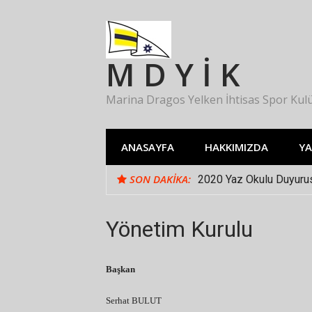
İçeriğe
atla
M D Y İ K
Marina Dragos Yelken İhtisas Spor Kul
ANASAYFA
HAKKIMIZDA
Y
SON DAKIKA:
2020 Yaz Okulu Duyuru
Yazokulu 2019 Önemli 
Yönetim Kurulu
Başkan
Serhat BULUT