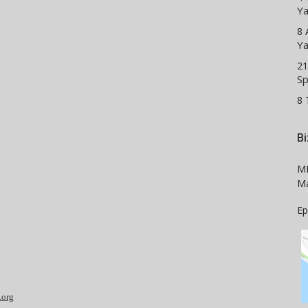
Ya
8 
Ya
2
Sp
8
Bi
M
Ma
Ep
.org