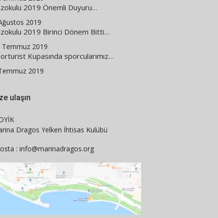
zokulu 2019 Önemli Duyuru…
Ağustos 2019
zokulu 2019 Birinci Dönem Bitti…
1 Temmuz 2019
orturist Kupasında sporcularımız…
 Temmuz 2019
ze ulaşın
DYİK
rina Dragos Yelken İhtisas Kulübü
osta : info@marinadragos.org