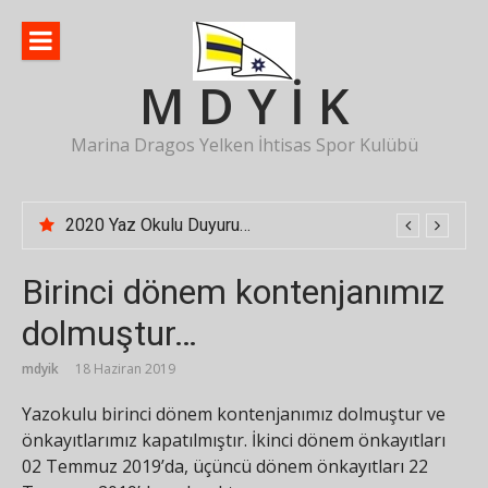
İçeriğe
atla
M D Y İ K
Marina Dragos Yelken İhtisas Spor Kulübü
2020 Yaz Okulu Duyurusu
Birinci dönem kontenjanımız
dolmuştur…
mdyik
18 Haziran 2019
Yazokulu birinci dönem kontenjanımız dolmuştur ve
önkayıtlarımız kapatılmıştır. İkinci dönem önkayıtları
02 Temmuz 2019’da, üçüncü dönem önkayıtları 22