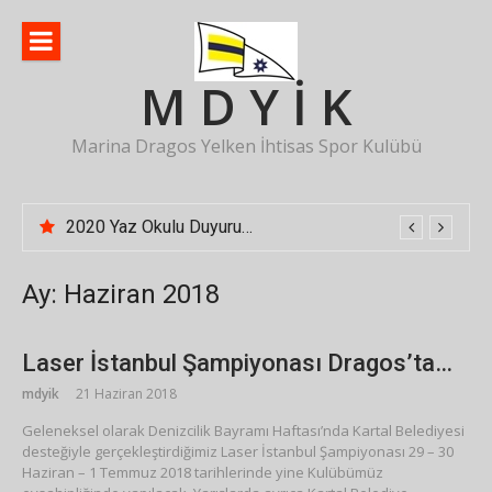
İçeriğe
atla
M D Y İ K
Marina Dragos Yelken İhtisas Spor Kulübü
2020 Yaz Okulu Duyurusu
Ay:
Haziran 2018
Laser İstanbul Şampiyonası Dragos’ta…
mdyik
21 Haziran 2018
Geleneksel olarak Denizcilik Bayramı Haftası’nda Kartal Belediyesi
desteğiyle gerçekleştirdiğimiz Laser İstanbul Şampiyonası 29 – 30
Haziran – 1 Temmuz 2018 tarihlerinde yine Kulübümüz