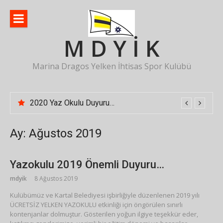
İçeriğe
atla
M D Y İ K
Marina Dragos Yelken İhtisas Spor Kulübü
2020 Yaz Okulu Duyurusu
Ay:
Ağustos 2019
Yazokulu 2019 Önemli Duyuru…
mdyik
8 Ağustos 2019
Kulübümüz ve Kartal Belediyesi işbirliğiyle düzenlenen 2019 yılı
ÜCRETSİZ YELKEN YAZOKULU etkinliği için öngörülen sınırlı
kontenjanlar dolmuştur. Gösterilen yoğun ilgiye teşekkür eder,