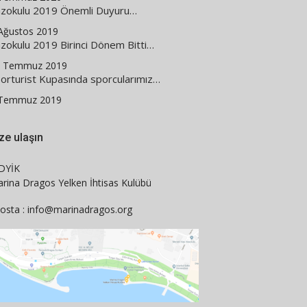
zokulu 2019 Önemli Duyuru…
Ağustos 2019
zokulu 2019 Birinci Dönem Bitti…
1 Temmuz 2019
orturist Kupasında sporcularımız…
 Temmuz 2019
ze ulaşın
DYİK
rina Dragos Yelken İhtisas Kulübü
osta : info@marinadragos.org