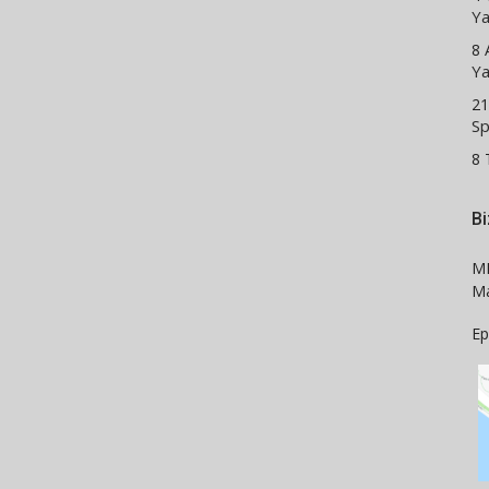
Ya
8 
Ya
2
Sp
8
Bi
M
Ma
Ep