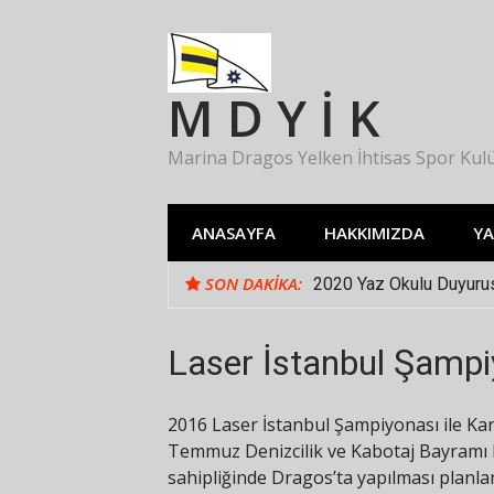
İçeriğe
atla
M D Y İ K
Marina Dragos Yelken İhtisas Spor Kul
ANASAYFA
HAKKIMIZDA
Y
SON DAKIKA:
2020 Yaz Okulu Duyuru
Laser İstanbul Şampi
2016 Laser İstanbul Şampiyonası ile Kart
Temmuz Denizcilik ve Kabotaj Bayramı 
sahipliğinde Dragos’ta yapılması planla