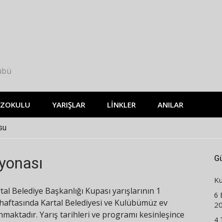
übü
AZOKULU
YARIŞLAR
LINKLER
ANILAR
su
yonası
G
Ku
al Belediye Başkanlığı Kupası yarışlarının 1
6 
haftasında Kartal Belediyesi ve Kulübümüz ev
20
nmaktadır. Yarış tarihleri ve programı kesinleşince
4