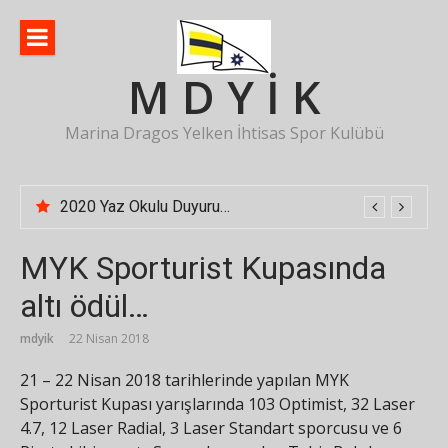
İçeriğe
atla
M D Y İ K
Marina Dragos Yelken İhtisas Spor Kulübü
2020 Yaz Okulu Duyurusu
MYK Sporturist Kupasında
altı ödül…
mdyik
22 Nisan 2018
21 – 22 Nisan 2018 tarihlerinde yapılan MYK
Sporturist Kupası yarışlarında 103 Optimist, 32 Laser
4.7, 12 Laser Radial, 3 Laser Standart sporcusu ve 6