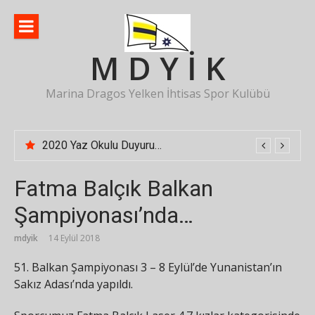
İçeriğe
atla
M D Y İ K
Marina Dragos Yelken İhtisas Spor Kulübü
2020 Yaz Okulu Duyurusu
Fatma Balçık Balkan
Şampiyonası’nda…
mdyik
14 Eylül 2018
51. Balkan Şampiyonası 3 – 8 Eylül’de Yunanistan’ın
Sakız Adası’nda yapıldı.