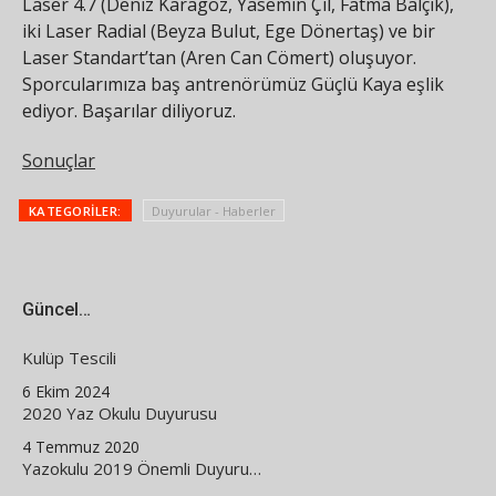
Laser 4.7 (Deniz Karagöz, Yasemin Çil, Fatma Balçık),
iki Laser Radial (Beyza Bulut, Ege Dönertaş) ve bir
Laser Standart’tan (Aren Can Cömert) oluşuyor.
Sporcularımıza baş antrenörümüz Güçlü Kaya eşlik
ediyor. Başarılar diliyoruz.
Sonuçlar
KATEGORILER:
Duyurular - Haberler
Güncel…
Kulüp Tescili
6 Ekim 2024
2020 Yaz Okulu Duyurusu
4 Temmuz 2020
Yazokulu 2019 Önemli Duyuru…