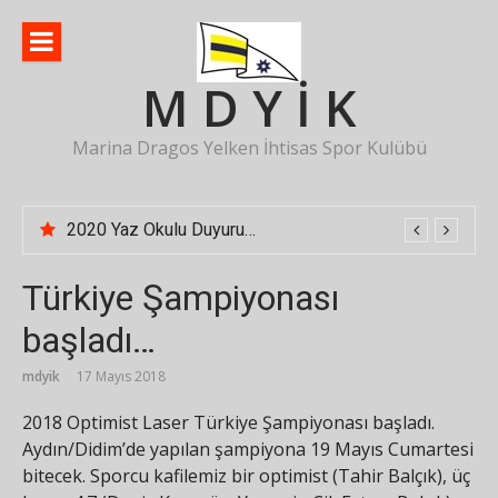
İçeriğe
atla
M D Y İ K
Marina Dragos Yelken İhtisas Spor Kulübü
2020 Yaz Okulu Duyurusu
Türkiye Şampiyonası
başladı…
mdyik
17 Mayıs 2018
2018 Optimist Laser Türkiye Şampiyonası başladı.
Aydın/Didim’de yapılan şampiyona 19 Mayıs Cumartesi
bitecek. Sporcu kafilemiz bir optimist (Tahir Balçık), üç